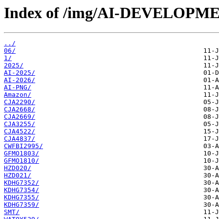
Index of /img/AI-DEVELOPM
../
06/
1/
2025/
AI-2025/
AI-2026/
AI-PNG/
Amazon/
CJA2290/
CJA2668/
CJA2669/
CJA3255/
CJA4522/
CJA4837/
CWFBI2995/
GFMO1803/
GFMO1810/
HZD020/
HZD021/
KDHG7352/
KDHG7354/
KDHG7355/
KDHG7359/
SMT/