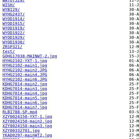
WATOY529/
WISH/
WYBI29/
WYHG2437/
WYOD1914/
WYOD1915/
WYOD1919/
WYOD1922/
WYOD1929/
WYOD1930/
ZRSP321/
test/
GQHG17038-MAINWT-2.jpg
HYHG2102-YXT-1.jpg
HYHG2102-main1.jpg
HYHG2102-main2.JPG
HYHG2102-main4.JPG
HYHG2102-main6.JPG
KDHG7014-main2.jpg
KDHG7014-main3.jpg
KDHG7014-main4.jpg
KDHG7014-main5.jpg
KDHG7014-main6.jpg
KDHG7014-main7.jpg
RLBI788-SP.mp4
XZY0024150-YXT-1.jpg
XZY0024150-main2.jpg
XZY0024150-main3.jpg
XZY00332701.jpg
YKAD0297-mainWT2.jpg