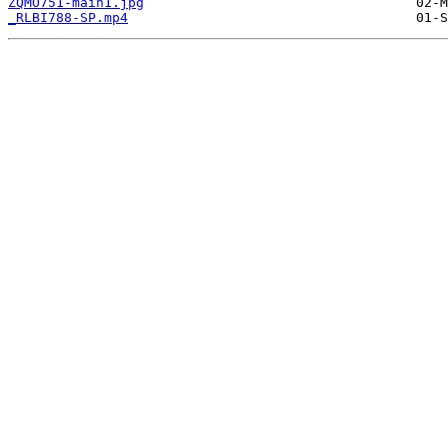
ZQMO751-main1.jpg
_RLBI788-SP.mp4